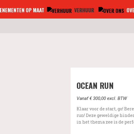
ENEMENTEN OP MAAT
VERHUUR
OVE
OCEAN RUN
Vanaf
€
300,00 excl. BTW
Klaar voor de start, go! Ber
run! Deze geweldige hinde
in het thema zee is de per